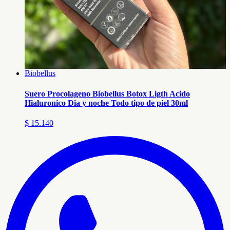
Biobellus
Suero Procolageno Biobellus Botox Ligth Acido
Hialuronico Dia y noche Todo tipo de piel 30ml
$ 15.140