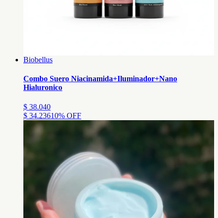
Biobellus
Combo Suero Niacinamida+Iluminador+Nano
Hialuronico
$ 38.040
$ 34.236
10
% OFF