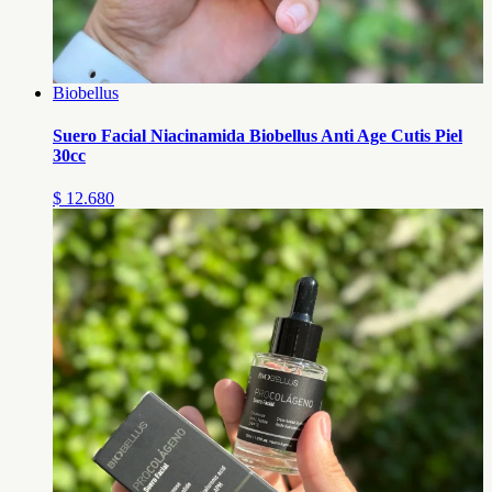
Biobellus
Suero Facial Niacinamida Biobellus Anti Age Cutis Piel
30cc
$ 12.680