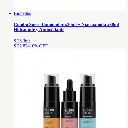
Biobellus
Combo Suero Iluminador x30ml + Niacinamida x30ml
Hidratante y Antioxidante
$ 25.360
$ 22.824
10
% OFF